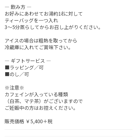
― 飲み方 ―
お好みにあわせてお湯約1ℓに対して
ティーバッグを一つ入れ
3～5分蒸らしてからお召し上がりください。
アイスの場合は粗熱を取ってから
冷蔵庫に入れてご賞味下さい。
― ギフトサービス ―
■ラッピング／可
■のし／可
お買い物を続ける
カートへ進む
※注意※
カフェインが入っている種類
（白茶、マテ茶）がございますので
ご妊娠中の方はお控えください。
販売価格 ￥5,400＋税