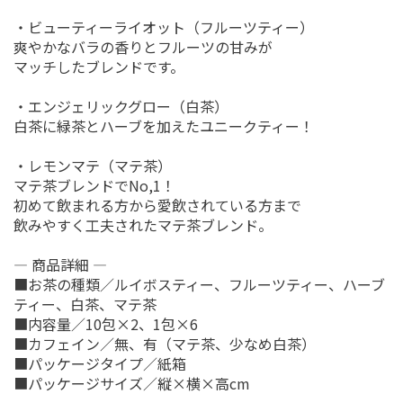
・ビューティーライオット（フルーツティー）
爽やかなバラの香りとフルーツの甘みが
マッチしたブレンドです。
・エンジェリックグロー（白茶）
白茶に緑茶とハーブを加えたユニークティー！
・レモンマテ（マテ茶）
マテ茶ブレンドでNo,1！
初めて飲まれる方から愛飲されている方まで
飲みやすく工夫されたマテ茶ブレンド。
― 商品詳細 ―
■お茶の種類／ルイボスティー、フルーツティー、ハーブ
ティー、白茶、マテ茶
■内容量／10包×2、1包×6
■カフェイン／無、有（マテ茶、少なめ白茶）
■パッケージタイプ／紙箱
■パッケージサイズ／縦×横×高cm