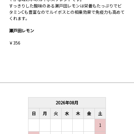
すっきりした酸味のある瀬戸田レモンは栄養もたっぷりでビ
タミンCも豊富なのでルイボスとの相乗効果で免疫力も高めて
くれます。
瀬戸田レモン
お買い物を続ける
カートへ進む
￥356
2026
年
08
月
日
月
火
水
木
金
土
1